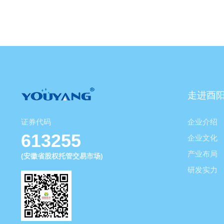
走进酉
证券代码
企业介绍
613255
企业文化
产业布局
(安徽省股权托管交易市场)
研发实力