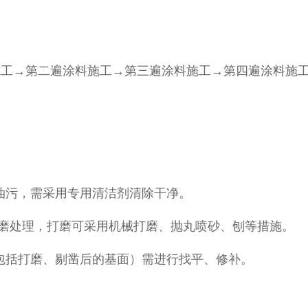
施工→第二遍涂料施工→第三遍涂料施工→第四遍涂料施
油污，需采用专用清洁剂清除干净。
取打磨处理，打磨可采用机械打磨、抛丸喷砂、刨等措施。
包括打磨、剔凿后的基面）需进行找平、修补。