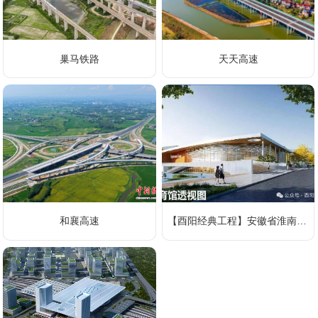
巢马铁路
天天高速
和襄高速
【酉阳经典工程】安徽省淮南一中体育馆