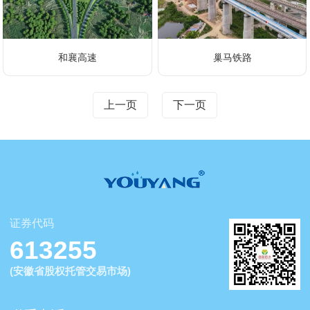
和襄高速
巢马铁路
上一页
下一页
证券代码
613255
(安徽省股权托管交易市场)